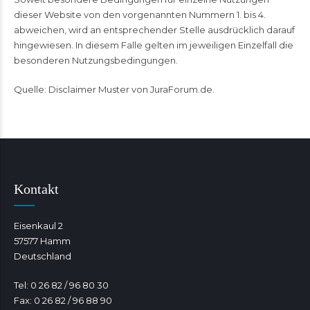
dieser Website von den vorgenannten Nummern 1. bis 4.
abweichen, wird an entsprechender Stelle ausdrücklich darauf
hingewiesen. In diesem Falle gelten im jeweiligen Einzelfall die
besonderen Nutzungsbedingungen.
Quelle:
Disclaimer Muster von JuraForum.de
.
Kontakt
Eisenkaul 2
57577 Hamm
Deutschland
Tel: 0 26 82 / 96 80 30
Fax: 0 26 82 / 96 88 90